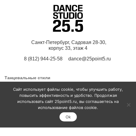
Санкт-Петербург, Садовая 28-30,
корпус 33, этаж 4
8 (812) 944-25-58
dance@25point5.ru
Танцевальные стили
Cайт использует файлы cookie, чтобы улучшить работу,
повысить эффективность и удобство. Продолжая
Фем Хип-Хоп
Паппинг
использовать сайт 25point5.ru, вы соглашаетесь на
НАПИСАТЬ В
ДВО
Вог
ТЕЛЕГРАМ
использование файлов cookie.
Фрейм Ап Стрип
Тверк
Ok
Шаффл
Контемпорари
К-Поп
Джаз фанк
Хай хилс
Растяжка