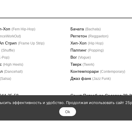
п-Хоп
Бачата
(Fem Hip-Hop)
(Bachata)
Реггетон
nceWorkOut)
(Reggaeton)
Ап Стрип
Хип-Хоп
(Frame Up Strip)
(Hip Hop)
л
Паппинг
(Shuffle)
(Popping)
Вог
K-Pop)
(Vogue)
лс
Тверк
(High Heels)
(Twerk)
лл
Контемпорари
(Dancehall)
(Contemporary)
Джаз фанк
(Salsa)
(Jazz Funk)
 944-25-58
Санкт-Петербург, Садовая 28-3
корпус 33, этаж 4
высить эффективность и удобство. Продолжая использовать сайт 25po
Ok