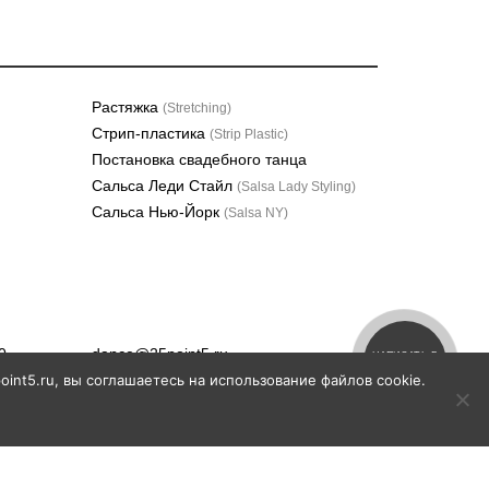
Растяжка
(Stretching)
Стрип-пластика
(Strip Plastic)
Постановка свадебного танца
Сальса Леди Стайл
(Salsa Lady Styling)
Сальса Нью-Йорк
(Salsa NY)
0,
dance@25point5.ru
НАПИСАТЬ В
ТЕЛЕГРАМ
int5.ru, вы соглашаетесь на использование файлов cookie.
Публичная оферта