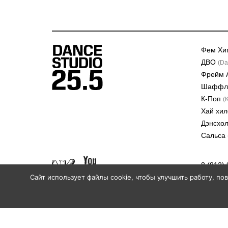
Фем Хи
ДВО
(Da
Фрейм 
Шафф
К-Поп
(
Хай хи
Дэнсхо
Сальса
8 (812)
Cайт использует файлы cookie, чтобы улучшить работу, по
Политика конфиденциальности