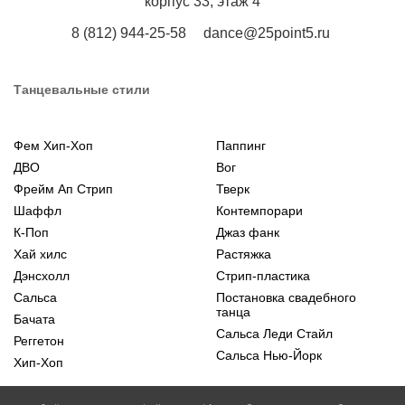
корпус 33, этаж 4
8 (812) 944-25-58
dance@25point5.ru
Танцевальные стили
Фем Хип-Хоп
Паппинг
ДВО
Вог
Фрейм Ап Стрип
Тверк
Шаффл
Контемпорари
К-Поп
Джаз фанк
Хай хилс
Растяжка
Дэнсхолл
Стрип-пластика
Сальса
Постановка свадебного
танца
Бачата
Сальса Леди Стайл
Реггетон
Сальса Нью-Йорк
Хип-Хоп