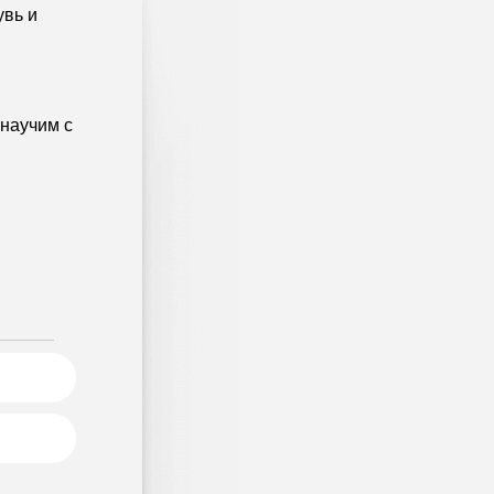
увь и
 научим с