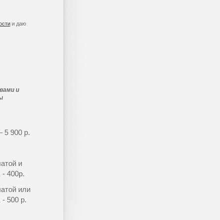
ости
и даю
вами и
ы
 5 900 р.
атой и
- 400р.
латой или
- 500 р.