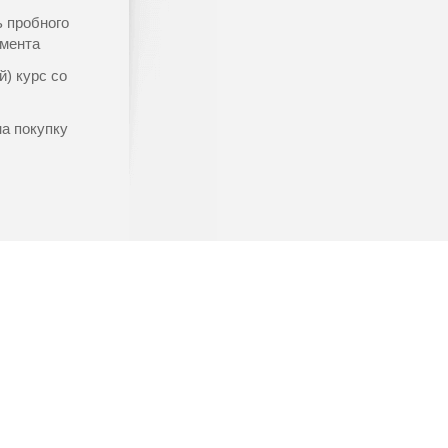
ь пробного
емента
) курс со
на покупку