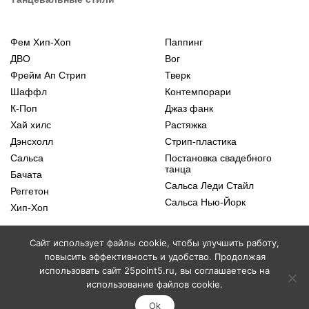
Фем Хип-Хоп
Паппинг
ДВО
Вог
Фрейм Ап Стрип
Тверк
Шаффл
Контемпорари
К-Поп
Джаз фанк
Хай хилс
Растяжка
Дэнсхолл
Стрип-пластика
Сальса
Постановка свадебного
танца
Бачата
Сальса Леди Стайл
Реггетон
Сальса Нью-Йорк
Хип-Хоп
Cайт использует файлы cookie, чтобы улучшить работу,
повысить эффективность и удобство. Продолжая
Политика конфиденциальности
использовать сайт 25point5.ru, вы соглашаетесь на
НАПИСАТЬ В
ТЕЛЕГРАМ
Соглашение об обработке персональных данных
использование файлов cookie.
Публичная оферта
Ok