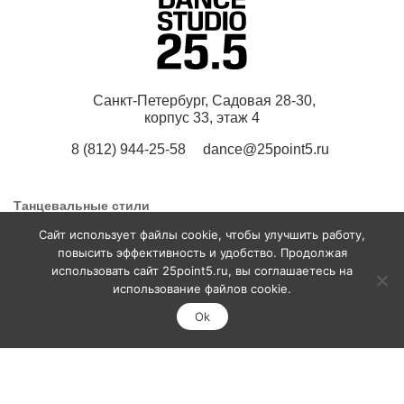
Санкт-Петербург, Садовая 28-30,
корпус 33, этаж 4
8 (812) 944-25-58
dance@25point5.ru
Танцевальные стили
Cайт использует файлы cookie, чтобы улучшить работу,
повысить эффективность и удобство. Продолжая
Фем Хип-Хоп
Паппинг
использовать сайт 25point5.ru, вы соглашаетесь на
НАПИСАТЬ В
ДВО
Вог
ТЕЛЕГРАМ
использование файлов cookie.
Фрейм Ап Стрип
Тверк
Ok
Шаффл
Контемпорари
К-Поп
Джаз фанк
Хай хилс
Растяжка
Дэнсхолл
Стрип-пластика