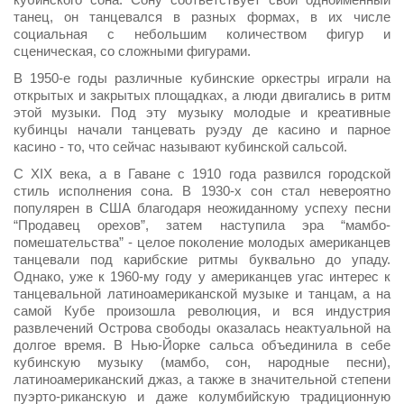
танец, он танцевался в разных формах, в их числе
социальная с небольшим количеством фигур и
сценическая, со сложными фигурами.
В 1950-е годы различные кубинские оркестры играли на
открытых и закрытых площадках, а люди двигались в ритм
этой музыки. Под эту музыку молодые и креативные
кубинцы начали танцевать руэду де касино и парное
касино - то, что сейчас называют кубинской сальсой.
С XIX века, а в Гаване с 1910 года развился городской
стиль исполнения сона. В 1930-х сон стал невероятно
популярен в США благодаря неожиданному успеху песни
“Продавец орехов”, затем наступила эра “мамбо-
помешательства” - целое поколение молодых американцев
танцевали под карибские ритмы буквально до упаду.
Однако, уже к 1960-му году у американцев угас интерес к
танцевальной латиноамериканской музыке и танцам, а на
самой Кубе произошла революция, и вся индустрия
развлечений Острова свободы оказалась неактуальной на
долгое время. В Нью-Йорке сальса объединила в себе
кубинскую музыку (мамбо, сон, народные песни),
латиноамериканский джаз, а также в значительной степени
пуэрто-риканскую и даже колумбийскую традиционную