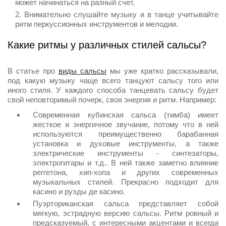
может начинаться на разный счет.
Внимательно слушайте музыку и в танце учитывайте
ритм перкуссионных инструментов и мелодии.
Какие ритмы у различных стилей сальсы?
В статье про
виды сальсы
мы уже кратко рассказывали,
под какую музыку чаще всего танцуют сальсу того или
иного стиля. У каждого способа танцевать сальсу будет
свой неповторимый почерк, своя энергия и ритм. Например:
Современная кубинская сальса (тимба)
имеет
жесткое и энергичное звучание, потому что в ней
используются преимущественно барабанная
установка и духовые инструменты, а также
электрические инструменты - синтезаторы,
электрогитары и т.д.. В ней также заметно влияние
реггетона, хип-хопа и других современных
музыкальных стилей. Прекрасно подходит для
касино и руэды де касино.
Пуэрториканская сальса
представляет собой
мягкую, эстрадную версию сальсы. Ритм ровный и
предсказуемый, с интересными акцентами и всегда