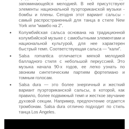
запоминающейся мелодией. В ней присутствуют
элементы национальной пуэрториканской музыки -
бомбы и плены. Сегодня этот вариант сальсы -
самый распространенный для танца в стиле New
York или “мамбо на 2”.
Колумбийская сальса
основана на традиционной
колумбийской музыке с самобытными элементами и
национальной культурой, для нее характерен
быстрый темп. Соответствующая сальса — “кали”.
Salsa romantica
отличается мягкой мелодией
балладного стиля с небольшой перкуссией. Это
музыка начала 90-х годов, ее легко узнать по
звонким синтетическим партиям фортепиано и
томным голосам.
Salsa dura
— это более энергичный и жесткий
вариант пуэрториканской сальсы, в которой, как
правило, более подвижный темп и жесткое звучание
духовой секции. Например, предпочтение отдается
тромбонам. Salsa dura отлично подходит по стиль
танца Los Angeles.