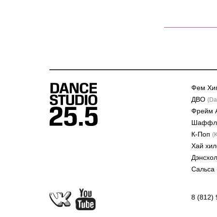
Фем Хи
ДВО
(Da
Фрейм 
Шафф
К-Поп
(
Хай хи
Дэнсхо
Сальса
8 (812)