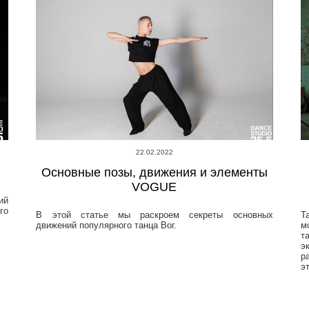
22.02.2022
Основные позы, движения и элементы
VOGUE
ий
го
В этой статье мы раскроем секреты основных
Т
движений популярного танца Вог.
м
т
э
р
э