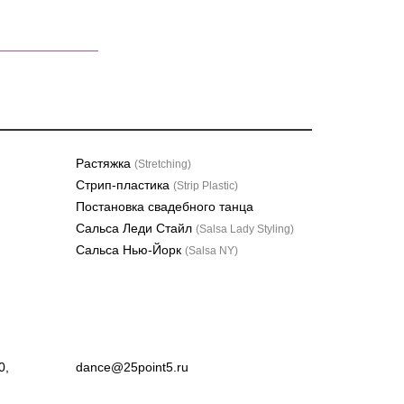
Растяжка
(Stretching)
Стрип-пластика
(Strip Plastic)
Постановка свадебного танца
Сальса Леди Стайл
(Salsa Lady Styling)
Сальса Нью-Йорк
(Salsa NY)
0,
dance@25point5.ru