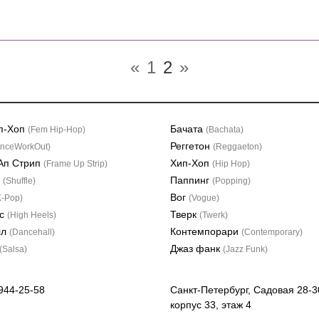
«
1
2
»
п-Хоп
Бачата
(Fem Hip-Hop)
(Bachata)
Реггетон
nceWorkOut)
(Reggaeton)
Ап Стрип
Хип-Хоп
(Frame Up Strip)
(Hip Hop)
л
Паппинг
(Shuffle)
(Popping)
Вог
K-Pop)
(Vogue)
лс
Тверк
(High Heels)
(Twerk)
лл
Контемпорари
(Dancehall)
(Contemporary)
Джаз фанк
(Salsa)
(Jazz Funk)
 944-25-58
Санкт-Петербург, Садовая 28-3
корпус 33, этаж 4